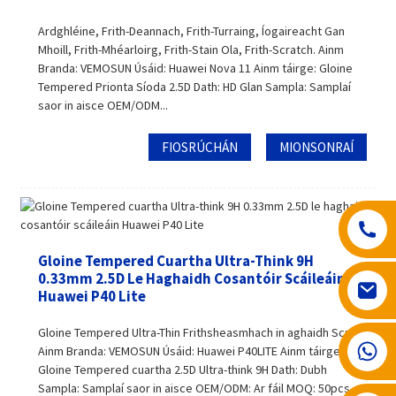
Ardghléine, Frith-Deannach, Frith-Turraing, Íogaireacht Gan
Mhoill, Frith-Mhéarloirg, Frith-Stain Ola, Frith-Scratch. Ainm
Branda: VEMOSUN Úsáid: Huawei Nova 11 Ainm táirge: Gloine
Tempered Prionta Síoda ​​2.5D Dath: HD Glan Sampla: Samplaí
saor in aisce OEM/ODM...
FIOSRÚCHÁN
MIONSONRAÍ
Gloine Tempered Cuartha Ultra-Think 9H
0.33mm 2.5D Le Haghaidh Cosantóir Scáileáin
Huawei P40 Lite
Gloine Tempered Ultra-Thin Frithsheasmhach in aghaidh Scrath
008617602075192
Ainm Branda: VEMOSUN Úsáid: Huawei P40LITE Ainm táirge:
Gloine Tempered cuartha 2.5D Ultra-think 9H Dath: Dubh
Sampla: Samplaí saor in aisce OEM/ODM: Ar fáil MOQ: 50pcs,