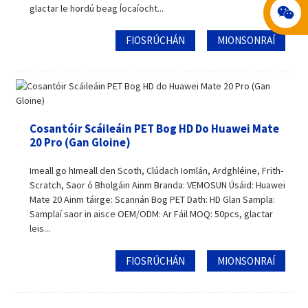
glactar le hordú beag Íocaíocht...
FIOSRÚCHÁN
MIONSONRAÍ
Cosantóir Scáileáin PET Bog HD Do Huawei Mate
20 Pro (Gan Gloine)
Imeall go hImeall den Scoth, Clúdach Iomlán, Ardghléine, Frith-
Scratch, Saor ó Bholgáin Ainm Branda: VEMOSUN Úsáid: Huawei
Mate 20 Ainm táirge: Scannán Bog PET Dath: HD Glan Sampla:
Samplaí saor in aisce OEM/ODM: Ar Fáil MOQ: 50pcs, glactar
leis...
FIOSRÚCHÁN
MIONSONRAÍ