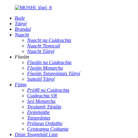
Baile
Táirgí
Brandaí
Nuacht
Nuacht na Cuideachta
Nuacht Tionscail
Nuacht Táirgí
Físeáin
Físeáin na Cuideachta
Físeáin Monarcha
Físeáin Taispeántais Táirgí
Suiteáil Táirgí
Fúinn
Próifíl na Cuideachta
Cuideachta VR
Seó Monarcha
Trealamh Tástála
Deimhnithe
Taispeántas
Próiseas Ordaithe
Ceisteanna Coitianta
Déan Teagmháil Linn