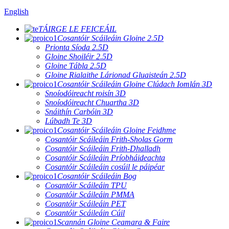
English
TÁIRGE LE FEICEÁIL
Cosantóir Scáileáin Gloine 2.5D
Prionta Síoda ​​2.5D
Gloine Shoiléir 2.5D
Gloine Tábla 2.5D
Gloine Rialaithe Lárionad Gluaisteán 2.5D
Cosantóir Scáileáin Gloine Clúdach Iomlán 3D
Snoíodóireacht roisín 3D
Snoíodóireacht Chuartha 3D
Snáithín Carbóin 3D
Lúbadh Te 3D
Cosantóir Scáileáin Gloine Feidhme
Cosantóir Scáileáin Frith-Sholas Gorm
Cosantóir Scáileáin Frith-Dhalladh
Cosantóir Scáileáin Príobháideachta
Cosantóir Scáileáin cosúil le páipéar
Cosantóir Scáileáin Bog
Cosantóir Scáileáin TPU
Cosantóir Scáileáin PMMA
Cosantóir Scáileáin PET
Cosantóir Scáileáin Cúil
Scannán Gloine Ceamara & Faire