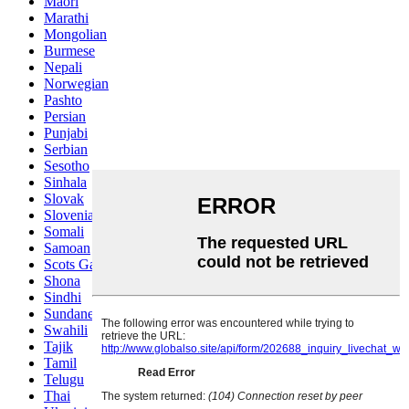
Maori
Marathi
Mongolian
Burmese
Nepali
Norwegian
Pashto
Persian
Punjabi
Serbian
Sesotho
Sinhala
Slovak
Slovenian
Somali
Samoan
Scots Gaelic
Shona
Sindhi
Sundanese
Swahili
Tajik
Tamil
Telugu
Thai