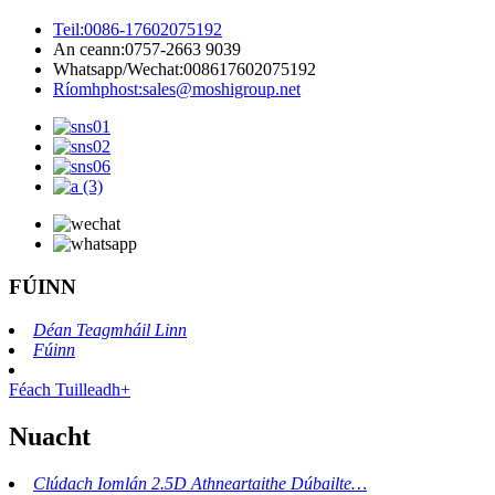
Teil:
0086-17602075192
An ceann:
0757-2663 9039
Whatsapp/Wechat:
008617602075192
Ríomhphost:
sales@moshigroup.net
FÚINN
Déan Teagmháil Linn
Fúinn
Féach Tuilleadh+
Nuacht
Clúdach Iomlán 2.5D Athneartaithe Dúbailte…