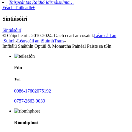
Taispeántas Raidió Idirnáisiúnta…
Féach Tuilleadh+
Síntiúsóirí
Síntiúsóirí
© Cóipcheart - 2010-2024: Gach ceart ar cosaint.
Léarscáil an
tSuímh
-
Léarscáil an tSuímhTrans
-
Imfhálú Snáithín Optúil & Monarcha Painéal Paiste sa tSín
Fón
Teil
0086-17602075192
0757-2663 9039
Ríomhphost