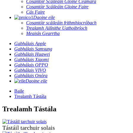
Cosantóir Scáileáin Gloine Ceamara
Cosantóir Scáileáin Gloine Faire
Cás Faire
Daoine eile
Cosantóir scáileáin frithmhiocróbach
Trealamh Ailínithe Uathoibríoch
Meaisín Gearrtha
Gabhálais Apple
Gabhálais Samsung
Gabhálais Huawei
Gabhálais Xiaomi
Gabhálais OPPO
Gabhálais VIVO
Gabhálais Onóra
Daoine eile
Baile
Trealamh Tástála
Trealamh Tástála
Tástáil tarchuir solais