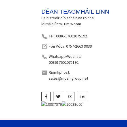
DÉAN TEAGMHÁIL LINN
Bainisteoir díolacháin na roinne
idirnáisiúnta: Tim Woom
Teil: 0086-17602075192
Fón Póca: 0757-2663 9039
Whatsapp/Wechat:
008617602075192
Ríomhphost:
sales@moshigroup.net