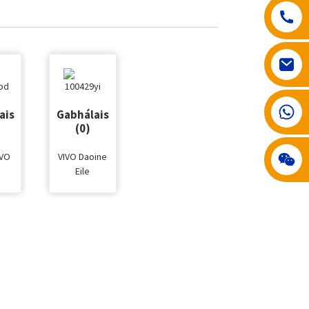
008617602075192
ais
Gabhálais
(0)
IVO
VIVO Daoine
Eile