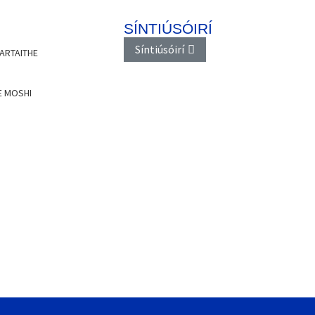
SÍNTIÚSÓIRÍ
Síntiúsóirí
ARTAITHE
E MOSHI