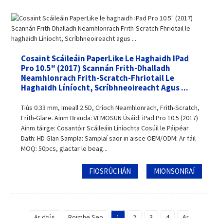
Cosaint Scáileáin PaperLike Le Haghaidh IPad
Pro 10.5" (2017) Scannán Frith-Dhalladh
Neamhlonrach Frith-Scratch-Fhriotail Le
Haghaidh Líníocht, Scríbhneoireacht Agus ...
Tiús 0.33 mm, Imeall 2.5D, Críoch Neamhlonrach, Frith-Scratch,
Frith-Glare. Ainm Branda: VEMOSUN Úsáid: iPad Pro 10.5 (2017)
Ainm táirge: Cosantóir Scáileáin Líníochta Cosúil le Páipéar
Dath: HD Glan Sampla: Samplaí saor in aisce OEM/ODM: Ar fáil
MOQ: 50pcs, glactar le beag...
FIOSRÚCHÁN
MIONSONRAÍ
Ar dtús
Roimhe Seo
1
2
3
4
Ar