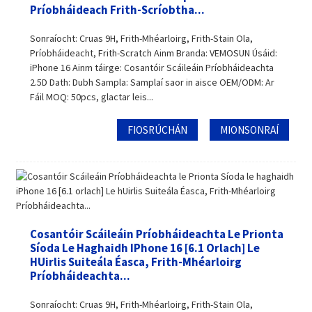
Príobháideach Frith-Scríobtha...
Sonraíocht: Cruas 9H, Frith-Mhéarloirg, Frith-Stain Ola,
Príobháideacht, Frith-Scratch Ainm Branda: VEMOSUN Úsáid:
iPhone 16 Ainm táirge: Cosantóir Scáileáin Príobháideachta
2.5D Dath: Dubh Sampla: Samplaí saor in aisce OEM/ODM: Ar
Fáil MOQ: 50pcs, glactar leis...
FIOSRÚCHÁN
MIONSONRAÍ
Cosantóir Scáileáin Príobháideachta Le Prionta
Síoda ​​le Haghaidh IPhone 16 [6.1 Orlach] Le
HUirlis Suiteála Éasca, Frith-Mhéarloirg
Príobháideachta...
Sonraíocht: Cruas 9H, Frith-Mhéarloirg, Frith-Stain Ola,