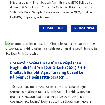
Príobháideacht, Frith-Scratch Ainm Branda: VEMOSUN Úsáid:
iPhone 16 Ainm táirge: Cosantóir Scáileáin Príobháideachta
2.5D Dath: Dubh Sampla: Samplaí saor in aisce OEM/ODM: Ar
Fáil MOQ: 50pcs, glactar leis ...
FIOSRÚCHÁN
MIONSONRAÍ
Cosantóir Scáileáin Cosúil Le Páipéar Le
Haghaidh IPad Pro 12.9-Orlach (2021) Frith-
Dhalladh Scríobh Agus Tarraing Cosúil Le
Páipéar Scáileán Frith-Scratch...
Tiús 0.33 mm, Imeall 2.5D, Soiléireacht HD Bunaidh agus
Cruinneas Scáileáin Tadhaill, Frith-Scratch, Frith-Glare. Ainm
Branda: VEMOSUN Úsáid: iPad Pro 12.9 (2021) Ainm táirge:
Cosantóir Scáileáin Líníochta Cosúil le Páipéar Dath: HD Glan