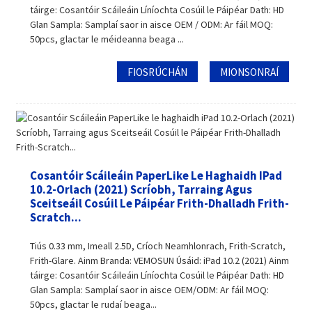
táirge: Cosantóir Scáileáin Líníochta Cosúil le Páipéar Dath: HD
Glan Sampla: Samplaí saor in aisce OEM / ODM: Ar fáil MOQ:
50pcs, glactar le méideanna beaga ...
FIOSRÚCHÁN
MIONSONRAÍ
Cosantóir Scáileáin PaperLike Le Haghaidh IPad
10.2-Orlach (2021) Scríobh, Tarraing Agus
Sceitseáil Cosúil Le Páipéar Frith-Dhalladh Frith-
Scratch...
Tiús 0.33 mm, Imeall 2.5D, Críoch Neamhlonrach, Frith-Scratch,
Frith-Glare. Ainm Branda: VEMOSUN Úsáid: iPad 10.2 (2021) Ainm
táirge: Cosantóir Scáileáin Líníochta Cosúil le Páipéar Dath: HD
Glan Sampla: Samplaí saor in aisce OEM/ODM: Ar fáil MOQ:
50pcs, glactar le rudaí beaga...