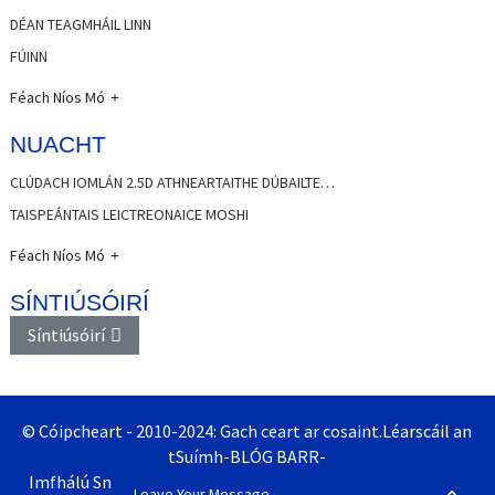
DÉAN TEAGMHÁIL LINN
FÚINN
Féach Níos Mó
NUACHT
CLÚDACH IOMLÁN 2.5D ATHNEARTAITHE DÚBAILTE…
TAISPEÁNTAIS LEICTREONAICE MOSHI
Féach Níos Mó
SÍNTIÚSÓIRÍ
Síntiúsóirí
© Cóipcheart - 2010-2024: Gach ceart ar cosaint.
Léarscáil an
tSuímh
-
BLÓG BARR
-
Imfhálú Snáithín Optúil & Monarcha Painéal Paiste sa tSín
Leave Your Message