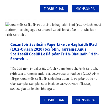
FIOSRÚCHÁN
MIONSONRAÍ
Cosantóir Scáileáin PaperLike Le Haghaidh IPad
(10.2-Orlach 2020) Scríobh, Tarraing Agus
Sceitseáil Cosúil Le Páipéar Frith-Dhalladh Frith-
Scratch...
Tiús 0.33 mm, Imeall 2.5D, Críoch Neamhlonrach, Frith-Scratch,
Frith-Glare. Ainm Branda: VEMOSUN Úsáid: iPad 10.2 (2020) Ainm
táirge: Cosantóir Scáileáin Líníochta Cosúil le Páipéar Dath: HD
Glan Sampla: Samplaí saor in aisce OEM/ODM: Ar fáil MOQ:
50pcs, glactar le cinn bheaga ...
FIOSRÚCHÁN
MIONSONRAÍ