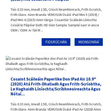
Tiús 0.33 mm, Imeall 2.5D, Críoch Neamhlonrach, Frith-Scratch,
Frith-Glare. Ainm Branda: VEMOSUN Úsáid: iPad Mini 5 (2019) /
iPad Mini 4 (2015) Ainm táirge: Cosantóir Scáileáin Líníochta
Cosúil le Páipéar Dath: HD Glan Sampla: Samplaí saor in aisce
OEM / ODM: Ar fáil M ...
FIOSRÚCHÁN
MIONSONRAÍ
Cosaint Scáileáin Paperlike Don IPad Air 10.9"
(2020) Atá Frith-Dhalladh Agus Frith-Scríobtha,
Le Haghaidh Líníochta/Scríbhneoireachta Agus
Nótaí...
Tiús 0.33 mm, Imeall 2.5D, Críoch Neamhlonrach, Frith-Scratch,
Frith-Glare. Ainm Branda: VEMOSUN Úsáid: iPad Air (2020) Ainm