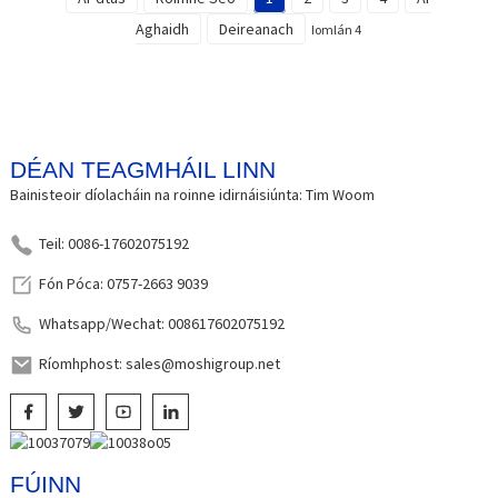
Aghaidh
Deireanach
Iomlán 4
DÉAN TEAGMHÁIL LINN
Bainisteoir díolacháin na roinne idirnáisiúnta: Tim Woom
Teil: 0086-17602075192
Fón Póca: 0757-2663 9039
Whatsapp/Wechat: 008617602075192
Ríomhphost: sales@moshigroup.net
FÚINN