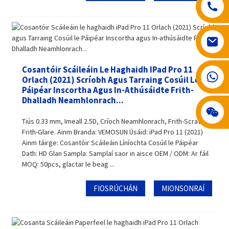
Cosantóir Scáileáin Le Haghaidh IPad Pro 11
008617602075192
Orlach (2021) Scríobh Agus Tarraing Cosúil Le
Páipéar Inscortha Agus In-Athúsáidte Frith-
Dhalladh Neamhlonrach...
Tiús 0.33 mm, Imeall 2.5D, Críoch Neamhlonrach, Frith-Scratch,
Frith-Glare. Ainm Branda: VEMOSUN Úsáid: iPad Pro 11 (2021)
Ainm táirge: Cosantóir Scáileáin Líníochta Cosúil le Páipéar
Dath: HD Glan Sampla: Samplaí saor in aisce OEM / ODM: Ar fáil
MOQ: 50pcs, glactar le beag ...
FIOSRÚCHÁN
MIONSONRAÍ