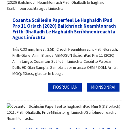
Cosanta Scáileáin Paperfeel Le Haghaidh IPad
Pro 11 Orlach (2020) Bailchríoch Neamhlonrach
Frith-Dhalladh Le Haghaidh Scríbhneoireachta
Agus Líníochta
Tiús 0.33 mm, Imeall 2.5D, Críoch Neamhlonrach, Frith-Scratch,
Frith-Glare. Ainm Branda: VEMOSUN Úsáid: iPad Pro 11 (2020)
Ainm táirge: Cosantóir Scáileáin Líníochta Cosúil le Páipéar
Dath: HD Glan Sampla: Samplaí saor in aisce OEM / ODM: Ar fáil
MOQ: 50pcs, glactar le beag ...
FIOSRÚCHÁN
MIONSONRAÍ