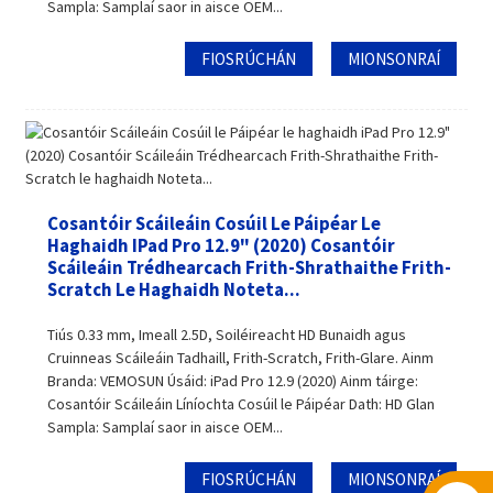
Sampla: Samplaí saor in aisce OEM...
FIOSRÚCHÁN
MIONSONRAÍ
Cosantóir Scáileáin Cosúil Le Páipéar Le
Haghaidh IPad Pro 12.9" (2020) Cosantóir
Scáileáin Trédhearcach Frith-Shrathaithe Frith-
Scratch Le Haghaidh Noteta...
Tiús 0.33 mm, Imeall 2.5D, Soiléireacht HD Bunaidh agus
Cruinneas Scáileáin Tadhaill, Frith-Scratch, Frith-Glare. Ainm
Branda: VEMOSUN Úsáid: iPad Pro 12.9 (2020) Ainm táirge:
Cosantóir Scáileáin Líníochta Cosúil le Páipéar Dath: HD Glan
Sampla: Samplaí saor in aisce OEM...
FIOSRÚCHÁN
MIONSONRAÍ