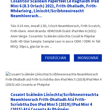
Cosantóir Scáileáin Paperfeel Le Haghaidh IPad
Mini 6 (8.3 Orlach) 2021, Frith-Dhalladh, Frith-
Mhéarloirg, Líníocht/Scríbhneoireacht
Neamhlonrach...
Tiús 0.33 mm, Imeall 2.5D, Críoch Neamhlonrach, Frith-Scratch,
Frith-Glare. Ainm Branda: VEMOSUN Úsáid: iPad Mini 6 (2021)
Ainm táirge: Cosantóir Scáileáin Líníochta Cosúil le Páipéar
Dath: HD Glan Sampla: Samplaí saor in aisce OEM / ODM: Ar fáil
MOQ: 50pcs, glactar le sm ...
FIOSRÚCHÁN
MIONSONRAÍ
Cosaint Scáileáin Líníochta/Scríbhneoireachta
Neamhlonrach Frith-Dhalladh Atá Frith-
Scríobtha Don IPad Mini 5 (2019)/iPad Mini 4
(2015) Atá Cosanta Ar Pháipéar