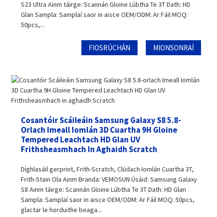
S23 Ultra Ainm táirge: Scannán Gloine Lúbtha Te 3T Dath: HD
Glan Sampla: Samplaí saor in aisce OEM/ODM: Ar Fáil MOQ:
50pcs,...
FIOSRÚCHÁN
MIONSONRAÍ
Cosantóir Scáileáin Samsung Galaxy S8 5.8-
Orlach Imeall Iomlán 3D Cuartha 9H Gloine
Tempered Leachtach HD Glan UV
Frithsheasmhach In Aghaidh Scratch
Díghlasáil gerprint, Frith-Scratch, Clúdach Iomlán Cuartha 3T,
Frith-Stain Ola Ainm Branda: VEMOSUN Úsáid: Samsung Galaxy
S8 Ainm táirge: Scannán Gloine Lúbtha Te 3T Dath: HD Glan
Sampla: Samplaí saor in aisce OEM/ODM: Ar Fáil MOQ: 50pcs,
glactar le horduithe beaga...