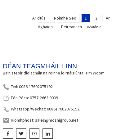
Ar dtús
Roimhe Seo
1
2
Ar
Aghaidh
Deireanach
Iomlán 2
DÉAN TEAGMHÁIL LINN
Bainisteoir díolacháin na roinne idirnáisiúnta: Tim Woom
Teil: 0086-17602075192
Fón Póca: 0757-2663 9039
Whatsapp/Wechat: 008617602075192
Ríomhphost: sales@moshigroup.net