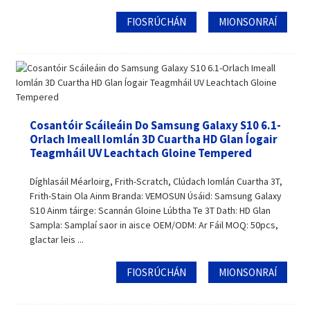
FIOSRÚCHÁN
MIONSONRAÍ
Cosantóir Scáileáin Do Samsung Galaxy S10 6.1-
Orlach Imeall Iomlán 3D Cuartha HD Glan Íogair
Teagmháil UV Leachtach Gloine Tempered
Díghlasáil Méarloirg, Frith-Scratch, Clúdach Iomlán Cuartha 3T,
Frith-Stain Ola Ainm Branda: VEMOSUN Úsáid: Samsung Galaxy
S10 Ainm táirge: Scannán Gloine Lúbtha Te 3T Dath: HD Glan
Sampla: Samplaí saor in aisce OEM/ODM: Ar Fáil MOQ: 50pcs,
glactar leis ...
FIOSRÚCHÁN
MIONSONRAÍ