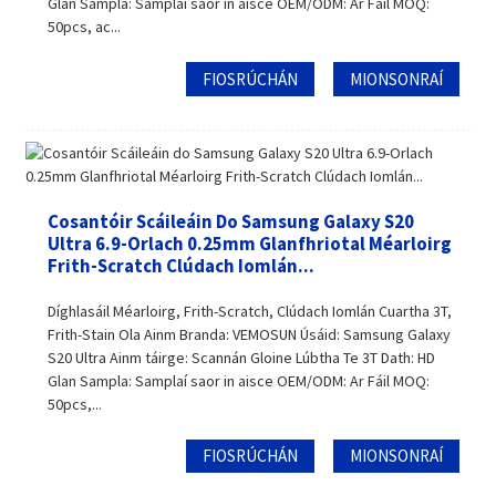
Glan Sampla: Samplaí saor in aisce OEM/ODM: Ar Fáil MOQ:
50pcs, ac...
FIOSRÚCHÁN
MIONSONRAÍ
Cosantóir Scáileáin Do Samsung Galaxy S20
Ultra 6.9-Orlach 0.25mm Glanfhriotal Méarloirg
Frith-Scratch Clúdach Iomlán...
Díghlasáil Méarloirg, Frith-Scratch, Clúdach Iomlán Cuartha 3T,
Frith-Stain Ola Ainm Branda: VEMOSUN Úsáid: Samsung Galaxy
S20 Ultra Ainm táirge: Scannán Gloine Lúbtha Te 3T Dath: HD
Glan Sampla: Samplaí saor in aisce OEM/ODM: Ar Fáil MOQ:
50pcs,...
FIOSRÚCHÁN
MIONSONRAÍ