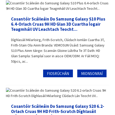
Cosantóir Scáileáin Do Samsung Galaxy S10 Plus
6.4-Orlach Cruas 9H HD Glan 3D Cuartha Íogair
Teagmháil UV Leachtach Teocht...
Díghlasáil Méarloirg, Frith-Scratch, Clúdach Iomlán Cuartha 3T,
Frith-Stain Ola Ainm Branda: VEMOSUN Úsáid: Samsung Galaxy
S10 Plus Ainm táirge: Scannán Gloine Lúbtha Te 3T Dath: HD
Glan Sampla: Samplaí saor in aisce OEM/ODM: Ar Fáil MOQ:
50pcs, ac...
FIOSRÚCHÁN
MIONSONRAÍ
Cosantóir Scáileáin Do Samsung Galaxy S20 6.2-
Orlach Cruas 9H HD Frith-Scratch Díghlasáil