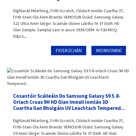
Díghlasáil Méarloirg, Frith-Scratch, Clúdach Iomlán Cuartha 3T,
Frith-Stain Ola Ainm Branda: VEMOSUN Úsáid: Samsung Galaxy
S21 Ultra Ainm táirge: Scannán Gloine Lúbtha Te 3T Dath: HD
Glan Sampla: Samplaí saor in aisce OEM/ODM: Ar Fáil MOQ:
50pcs,...
FIOSRÚCHÁN
MIONSONRAÍ
Cosantóir Scáileáin Do Samsung Galaxy S9 5.8-
Orlach Cruas 9H HD Glan Imeall Iomlán 3D
Cuartha Gan Bholgáin UV Leachtach Tempered...
Díghlasáil Méarloirg, Frith-Scratch, Clúdach Iomlán Cuartha 3T,
Frith-Stain Ola Ainm Branda: VEMOSUN Úsáid: Samsung Galaxy
S9 Ainm táirge: Scannán Gloine Lúbtha Te 3T Dath: HD Glan