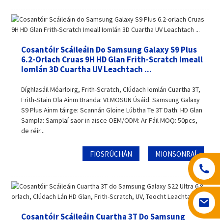
Cosantóir Scáileáin Do Samsung Galaxy S9 Plus
6.2-Orlach Cruas 9H HD Glan Frith-Scratch Imeall
Iomlán 3D Cuartha UV Leachtach ...
Díghlasáil Méarloirg, Frith-Scratch, Clúdach Iomlán Cuartha 3T,
Frith-Stain Ola Ainm Branda: VEMOSUN Úsáid: Samsung Galaxy
S9 Plus Ainm táirge: Scannán Gloine Lúbtha Te 3T Dath: HD Glan
Sampla: Samplaí saor in aisce OEM/ODM: Ar Fáil MOQ: 50pcs,
de réir...
FIOSRÚCHÁN
MIONSONRAÍ
Cosantóir Scáileáin Cuartha 3T Do Samsung