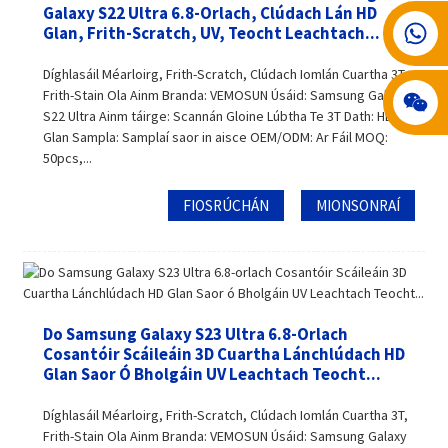
Galaxy S22 Ultra 6.8-Orlach, Clúdach Lán HD
008617602075192
Glan, Frith-Scratch, UV, Teocht Leachtach...
Díghlasáil Méarloirg, Frith-Scratch, Clúdach Iomlán Cuartha 3T,
Frith-Stain Ola Ainm Branda: VEMOSUN Úsáid: Samsung Galaxy
S22 Ultra Ainm táirge: Scannán Gloine Lúbtha Te 3T Dath: HD
Glan Sampla: Samplaí saor in aisce OEM/ODM: Ar Fáil MOQ:
50pcs,...
FIOSRÚCHÁN
MIONSONRAÍ
Do Samsung Galaxy S23 Ultra 6.8-Orlach
Cosantóir Scáileáin 3D Cuartha Lánchlúdach HD
Glan Saor Ó Bholgáin UV Leachtach Teocht...
Díghlasáil Méarloirg, Frith-Scratch, Clúdach Iomlán Cuartha 3T,
Frith-Stain Ola Ainm Branda: VEMOSUN Úsáid: Samsung Galaxy