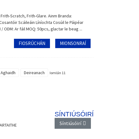
Frith-Scratch, Frith-Glare. Ainm Branda:
osantóir Scáileáin Líníochta Cosúil le Páipéar
/ ODM: Ar fáil MOQ: 50pcs, glactar le beag ...
FIOSRÚCHÁN
MIONSONRAÍ
 Aghaidh
Deireanach
Iomlán 11
SÍNTIÚSÓIRÍ
Síntiúsóirí
ARTAITHE