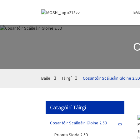
BAI
C
Baile
Táirgí
Cosantóir Scáileáin Gloine 2.5D
Catagóirí Táirgí
Cosantóir Scáileáin Gloine 2.5D
Prionta Síoda ​​2.5D