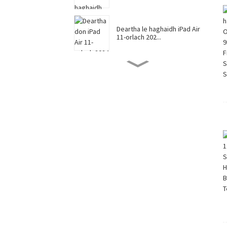
Deartha le haghaidh iPad Air
11-orlach 202...
Cosantóir Scáileáin le
haghaidh iPad Pro 13-...
Cosantóir Scáileáin le
haghaidh iPad Pro 11-...
Cosantóir Scáileáin Cosúil le
Páipéar Do i...
Cosantóir Scáileáin Cosúil le
Páipéar Do i...