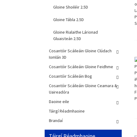
Gloine Shoiléir 2.5D
Gloine Tábla 2.5D
Gloine Rialaithe Lárionad
Gluaisteán 2.5D
Cosantóir Scáileáin Gloine Clúdach
Iomlán 3D
Cosantóir Scáileáin Gloine Feidhme
Cosantóir Scáileáin Bog
Cosantóir Scáileáin Gloine Ceamara &
Uaireadóra
Daoine eile
Táirgí Réadmhaoine
Brandaí
Táirgí Réadmhaoine