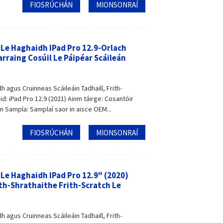
FIOSRÚCHÁN
MIONSONRAÍ
 Le Haghaidh IPad Pro 12.9-Orlach
rraing Cosúil Le Páipéar Scáileán
h agus Cruinneas Scáileáin Tadhaill, Frith-
d: iPad Pro 12.9 (2021) Ainm táirge: Cosantóir
an Sampla: Samplaí saor in aisce OEM...
FIOSRÚCHÁN
MIONSONRAÍ
 Le Haghaidh IPad Pro 12.9" (2020)
th-Shrathaithe Frith-Scratch Le
h agus Cruinneas Scáileáin Tadhaill, Frith-