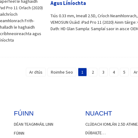
Agus Líníochta
Tiús 0.33 mm, Imeall 2.5D, Críoch Neamhlonrach, 
VEMOSUN Úsáid: iPad Pro 11 (2020) Ainm táirge: C
Dath: HD Glan Sampla: Samplaí saor in aisce OEM 
Ar dtús
Roimhe Seo
1
2
3
4
5
Ar
FÚINN
NUACHT
DÉAN TEAGMHÁIL LINN
CLÚDACH IOMLÁN 2.5D ATHNE
DÚBAILTE…
FÚINN