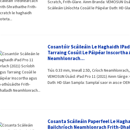
Scratch, Frith-Glare. Ainm Branda: VEMOSUN Úsái
Scáileáin Líníochta Cosúil le Páipéar Dath: HD Gl
Cosantóir Scáileáin Le Haghaidh IPad
Tarraing Cosúil Le Páipéar Inscortha
Neamhlonrach...
Tiús 0.33 mm, Imeall 2.5D, Críoch Neamhlonrach, 
VEMOSUN Úsáid: iPad Pro 11 (2021) Ainm táirge: C
Dath: HD Glan Sampla: Samplaí saor in aisce OEM 
Cosanta Scáileáin Paperfeel Le Hagha
Bailchríoch Neamhlonrach Frith-Dha