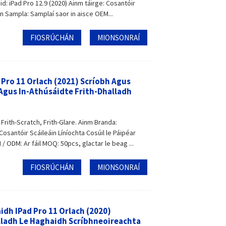
d: iPad Pro 12.9 (2020) Ainm táirge: Cosantóir
an Sampla: Samplaí saor in aisce OEM...
FIOSRÚCHÁN
MIONSONRAÍ
 Pro 11 Orlach (2021) Scríobh Agus
 Agus In-Athúsáidte Frith-Dhalladh
Frith-Scratch, Frith-Glare. Ainm Branda:
osantóir Scáileáin Líníochta Cosúil le Páipéar
/ ODM: Ar fáil MOQ: 50pcs, glactar le beag ...
FIOSRÚCHÁN
MIONSONRAÍ
idh IPad Pro 11 Orlach (2020)
lladh Le Haghaidh Scríbhneoireachta