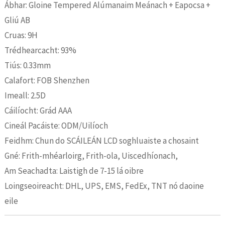
Ábhar: Gloine Tempered Alúmanaim Meánach + Eapocsa +
Gliú AB
Cruas: 9H
Trédhearcacht: 93%
Tiús: 0.33mm
Calafort: FOB Shenzhen
Imeall: 2.5D
Cáilíocht: Grád AAA
Cineál Pacáiste: ODM/Uilíoch
Feidhm: Chun do SCÁILEÁN LCD soghluaiste a chosaint
Gné: Frith-mhéarloirg, Frith-ola, Uiscedhíonach,
Am Seachadta: Laistigh de 7-15 lá oibre
Loingseoireacht: DHL, UPS, EMS, FedEx, TNT nó daoine
eile