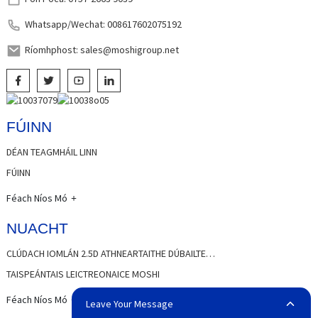
Whatsapp/Wechat: 008617602075192
Ríomhphost: sales@moshigroup.net
FÚINN
DÉAN TEAGMHÁIL LINN
FÚINN
Féach Níos Mó
NUACHT
CLÚDACH IOMLÁN 2.5D ATHNEARTAITHE DÚBAILTE…
TAISPEÁNTAIS LEICTREONAICE MOSHI
Féach Níos Mó
Leave Your Message