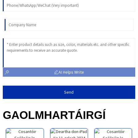
AI Helps Write
Send
GAOLMHAR
TÁIRGÍ