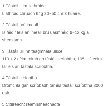
1 Tástáil titim liathróide:
Liathróid chruach 64g 30~50 cm 3 huaire.
2 Tástáil brú imeall
Is féidir leis an imeall brú uasmhéid 6~12 kg a
sheasamh.
3 Tástáil uillinn teagmhála uisce
110 ± 2 céim roimh an tástáil scríobtha, 105 ± 2 céim
tar éis an tástála scríobtha.
4 Tástáil scríobtha
Dromchla gan scríobadh tar éis tástáil scríobtha 3000
uair.
5 Cigireacht réamhsheachadta