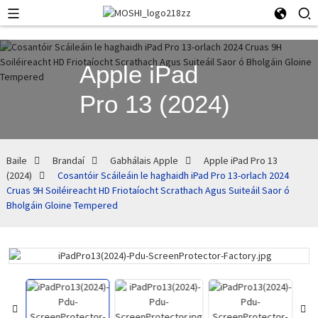
Apple iPad
Pro 13 (2024)
Baile
Brandaí
Gabhálais Apple
Apple iPad Pro 13
(2024)
Cosantóir Scáileáin le haghaidh iPad Pro 13-orlach 2024
Cruas 9H Soiléireacht HD Friotaíocht Scrathach Agus Suiteáil Saor ó
Bholgáin Gloine Tempered