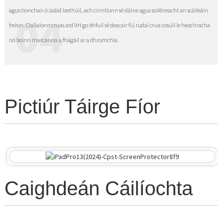
agus tionchair ó úsáid laethúil, ach cinntíonn sé sláine agus soiléireacht an scáileáin
04
freisin. Ciallaíonn cruas ard 9H go bhfuil sé deacair fiú rudaí crua cosúil le heochracha
nó boinn marcanna a fhágáil ar a dhromchla.
Pictiúr Táirge Fíor
Caighdeán Cáilíochta