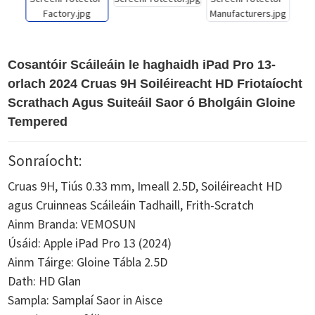
Cosantóir Scáileáin le haghaidh iPad Pro 13-
orlach 2024 Cruas 9H Soiléireacht HD Friotaíocht
Scrathach Agus Suiteáil Saor ó Bholgáin Gloine
Tempered
Sonraíocht:
Cruas 9H, Tiús 0.33 mm, Imeall 2.5D, Soiléireacht HD
agus Cruinneas Scáileáin Tadhaill, Frith-Scratch
Ainm Branda: VEMOSUN
Úsáid: Apple iPad Pro 13 (2024)
Ainm Táirge: Gloine Tábla 2.5D
Dath: HD Glan
Sampla: Samplaí Saor in Aisce