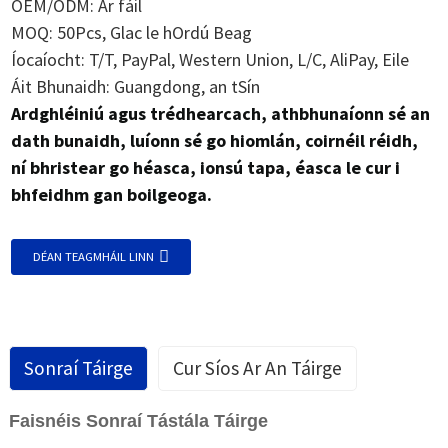
OEM/ODM: Ar fáil
MOQ: 50Pcs, Glac le hOrdú Beag
Íocaíocht: T/T, PayPal, Western Union, L/C, AliPay, Eile
Áit Bhunaidh: Guangdong, an tSín
Ardghléiniú agus trédhearcach, athbhunaíonn sé an
dath bunaidh, luíonn sé go hiomlán, coirnéil réidh,
ní bhristear go héasca, ionsú tapa, éasca le cur i
bhfeidhm gan boilgeoga.
DÉAN TEAGMHÁIL LINN
Sonraí Táirge
Cur Síos Ar An Táirge
Faisnéis Sonraí Tástála Táirge