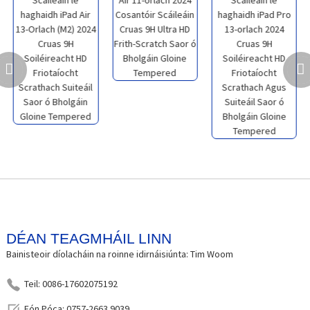
DÉAN TEAGMHÁIL LINN
Bainisteoir díolacháin na roinne idirnáisiúnta: Tim Woom
Teil: 0086-17602075192
Fón Póca: 0757-2663 9039