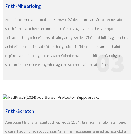
Frith-Mhéarloirg
Scannán tearmtha don iPad Pro 13 (2024), úsáideann an scannán seo teicneolaíocht
sciath frith-shalaithe chun cinn chun méarloirg agus stains a sheasamh go
héifeachtach, ag coinneáil an scáileáin glan agus soiléir. Cibé an bhfuil tú ag breathnú
ar fhíseáin ar feadh i bhfad nó tumtha i gcluichí, is féidir leat taitneamh a bhaint as
03
eispéireas amhairc íon gan cur isteach. Coinníonn a airíonna frith-mhéarloirg do
scáileán úr, níos míne le teagmháil agus níos compordaí le breathnú air.
Frith-Scratch
Agus cosaint láidir á tairiscint do d’iPad Pro 13 (2024), tá an scannán gloine tempered
cruas 9H seo oiriúnach do do ghléas. Ní hamháin go seasann sé in aghaidh scríobtha