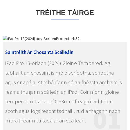
TRÉITHE TÁIRGE
Saintréith An Chosanta Scáileáin
iPad Pro 13-orlach (2024) Gloine Tempered. Ag
tabhairt an chosaint is mó ó scríobtha, scríobtha
agus cnapáin. Athchóiríonn sé an fhéasta amhairc is
fearr a thugann scáileán an iPad. Coinníonn gloine
tempered ultra-tanaí 0.33mm freagrúlacht den
01
scoth agus íogaireacht tadhaill, rud a fhágann nach
mbraitheann tú tada ar an scáileán.