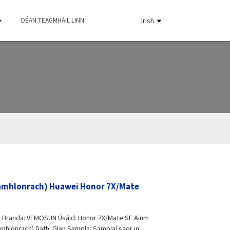
DÉAN TEAGMHÁIL LINN
Irish
Neamhlonrach) Huawei Honor 7X/Mate
nm Branda: VEMOSUN Úsáid: Honor 7X/Mate SE Ainm
amhlonrach) Dath: Glan Sampla: Samplaí saor in