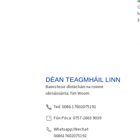
Cosantóir Scáileáin le
haghaidh iPad Pro 11-...
Cosantóir Scáileáin Cosúil le
Páipéar Do i...
Cosantóir Scáileáin Cosúil le
Páipéar Do i...
DÉAN TEAGMHÁIL LINN
Bainisteoir díolacháin na roinne
idirnáisiúnta: Tim Woom
Teil: 0086-17602075192
Fón Póca: 0757-2663 9039
Whatsapp/Wechat:
008617602075192