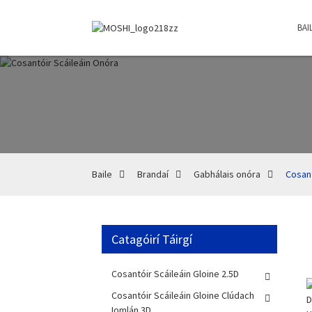
BAI
Baile
Brandaí
Gabhálais onóra
Cosant
Catagóirí Táirgí
Cosantóir Scáileáin Gloine 2.5D
Cosantóir Scáileáin Gloine Clúdach
Iomlán 3D