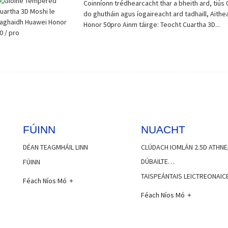
Coinníonn trédhearcacht thar a bheith ard, tiús
do ghutháin agus íogaireacht ard tadhaill, Aith
Honor 50pro Ainm táirge: Teocht Cuartha 3D...
FÚINN
NUACHT
DÉAN TEAGMHÁIL LINN
CLÚDACH IOMLÁN 2.5D ATHNE
DÚBAILTE…
FÚINN
TAISPEÁNTAIS LEICTREONAIC
Féach Níos Mó
Féach Níos Mó