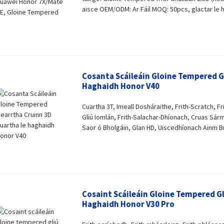
aisce OEM/ODM: Ar Fáil MOQ: 50pcs, glactar le h
Cosanta Scáileáin Gloine Tempered G
Haghaidh Honor V40
Cuartha 3T, Imeall Dosháraithe, Frith-Scratch, Fr
Gliú Iomlán, Frith-Salachar-Dhíonach, Cruas Sármh
Saor ó Bholgáin, Glan HD, Uiscedhíonach Ainm B
Cosaint Scáileáin Gloine Tempered Gl
Haghaidh Honor V30 Pro