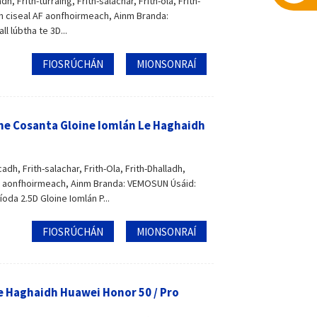
, Frith-turraing, Frith-salachar, Frith-ola, Frith-
th ciseal AF aonfhoirmeach, Ainm Branda:
 lúbtha te 3D...
FIOSRÚCHÁN
MIONSONRAÍ
ine Cosanta Gloine Iomlán Le Haghaidh
adh, Frith-salachar, Frith-Ola, Frith-Dhalladh,
 AF aonfhoirmeach, Ainm Branda: VEMOSUN Úsáid:
íoda 2.5D Gloine Iomlán P...
FIOSRÚCHÁN
MIONSONRAÍ
e Haghaidh Huawei Honor 50 / Pro