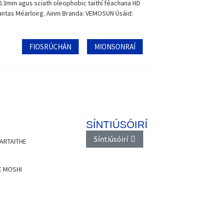
 0.3mm agus sciath oleophobic taithí féachana HD
eantas Méarloirg. Ainm Branda: VEMOSUN Úsáid:
FIOSRÚCHÁN
MIONSONRAÍ
SÍNTIÚSÓIRÍ
Síntiúsóirí
ARTAITHE
E MOSHI