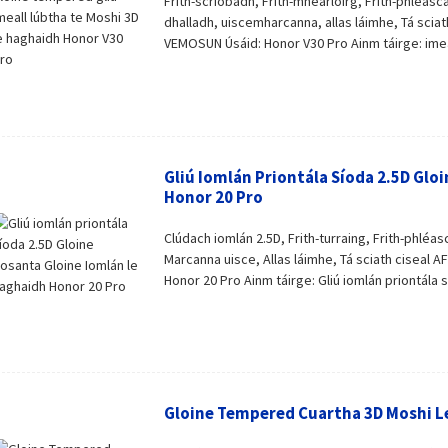
Frith-scríobadh, Frith-mhéarloirg, Frith-phléascadh
dhalladh, uiscemharcanna, allas láimhe, Tá scia
VEMOSUN Úsáid: Honor V30 Pro Ainm táirge: imeall
Gliú Iomlán Priontála Síoda 2.5D Glo
Honor 20 Pro
Clúdach iomlán 2.5D, Frith-turraing, Frith-phléasc
Marcanna uisce, Allas láimhe, Tá sciath ciseal
Honor 20 Pro Ainm táirge: Gliú iomlán priontála s
Gloine Tempered Cuartha 3D Moshi L