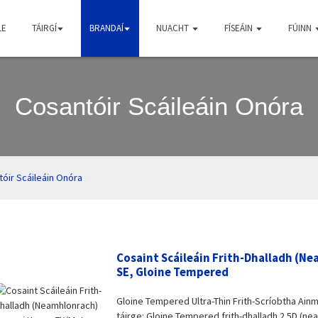
LE
TÁIRGÍ
BRANDAÍ
NUACHT
FÍSEÁIN
FÚINN
Cosantóir Scáileáin Onóra
óir Scáileáin Onóra
Cosaint Scáileáin Frith-Dhalladh (
SE, Gloine Tempered
Gloine Tempered Ultra-Thin Frith-Scríobtha Ai
táirge: Gloine Tempered frith-dhalladh 2.5D (ne