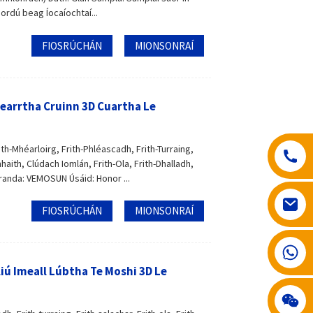
ordú beag Íocaíochtaí...
FIOSRÚCHÁN
MIONSONRAÍ
earrtha Cruinn 3D Cuartha Le
ith-Mhéarloirg, Frith-Phléascadh, Frith-Turraing,
aith, Clúdach Iomlán, Frith-Ola, Frith-Dhalladh,
randa: VEMOSUN Úsáid: Honor ...
FIOSRÚCHÁN
MIONSONRAÍ
008617602075192
iú Imeall Lúbtha Te Moshi 3D Le