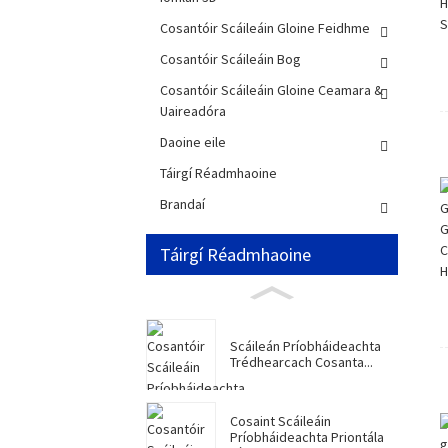
Cosantóir Scáileáin Gloine Feidhme
Cosantóir Scáileáin Bog
Cosantóir Scáileáin Gloine Ceamara &
Uaireadóra
Daoine eile
Táirgí Réadmhaoine
Brandaí
Táirgí Réadmhaoine
Scáileán Príobháideachta
Trédhearcach Cosanta...
Cosaint Scáileáin
Príobháideachta Priontála