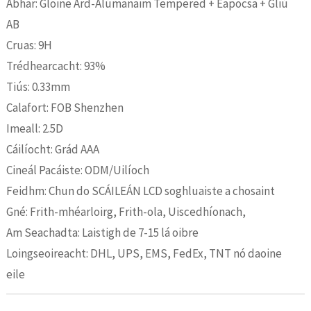
Ábhar: Gloine Ard-Alúmanaim Tempered + Eapocsa + Gliú
AB
Cruas: 9H
Trédhearcacht: 93%
Tiús: 0.33mm
Calafort: FOB Shenzhen
Imeall: 2.5D
Cáilíocht: Grád AAA
Cineál Pacáiste: ODM/Uilíoch
Feidhm: Chun do SCÁILEÁN LCD soghluaiste a chosaint
Gné: Frith-mhéarloirg, Frith-ola, Uiscedhíonach,
Am Seachadta: Laistigh de 7-15 lá oibre
Loingseoireacht: DHL, UPS, EMS, FedEx, TNT nó daoine
eile