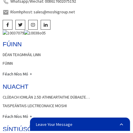
Whatsapp/Wechat: 008617602075192
Ríomhphost: sales@moshigroup.net
FÚINN
DÉAN TEAGMHÁIL LINN
FÚINN
Féach Níos Mó
NUACHT
CLÚDACH IOMLÁN 2.5D ATHNEARTAITHE DÚBAILTE…
TAISPEÁNTAIS LEICTREONAICE MOSHI
Féach Níos Mó
Leave Your Message
SÍNTIÚSÓIRÍ