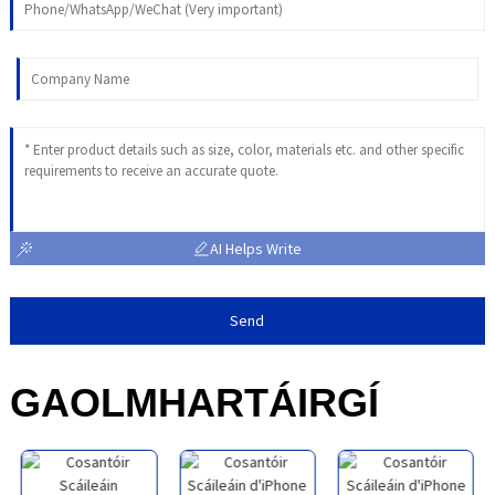
AI Helps Write
Send
GAOLMHAR
TÁIRGÍ