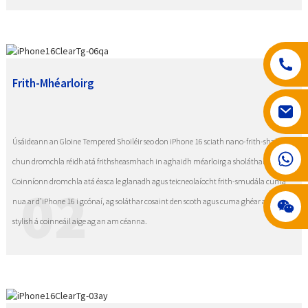
Frith-Mhéarloirg
Úsáideann an Gloine Tempered Shoiléir seo don iPhone 16 sciath nano-frith-shalaithe
008617602075192
chun dromchla réidh atá frithsheasmhach in aghaidh méarloirg a sholáthar.
Coinníonn dromchla atá éasca le glanadh agus teicneolaíocht frith-smudála cuma
02
nua ar d’iPhone 16 i gcónaí, ag soláthar cosaint den scoth agus cuma ghéar agus
stylish á coinneáil aige ag an am céanna.