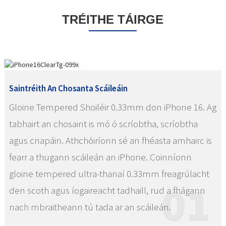
TRÉITHE TÁIRGE
Saintréith An Chosanta Scáileáin
Gloine Tempered Shoiléir 0.33mm don iPhone 16. Ag
tabhairt an chosaint is mó ó scríobtha, scríobtha
agus cnapáin. Athchóiríonn sé an fhéasta amhairc is
fearr a thugann scáileán an iPhone. Coinníonn
gloine tempered ultra-thanaí 0.33mm freagrúlacht
01
den scoth agus íogaireacht tadhaill, rud a fhágann
nach mbraitheann tú tada ar an scáileán.