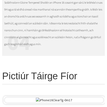
Soláthraíonn Gloine Tempered Shoiléir an iPhone 16 cosaint gan sárú le leibhéal cruas
9H agus tá sé dhá oiread níos marthanaí ná scannáin theampartha gnáth. Is féidir leis
an dromchla ardchruas seo seasamh in aghaidh scríobtha agus tionchair an tsaoil
laethúil, ag coinneáil an scáileáin slán. I dteannta le teicneolaíocht frith-shalaithe
nano chun cinn, ní hamháin go bhfeabhsaíonn sé friotaíocht caitheamh, ach
04
cinntíonn sé glaineacht agus soiléireacht an scáileáin freisin, rud a fhágann go bhfuil
gach teagmháil réidh agus mín.
Pictiúr Táirge Fíor