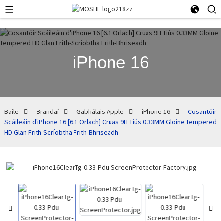
iPhone 16
Baile
Brandaí
Gabhálais Apple
iPhone 16
Cosantóir
Scáileáin d'iPhone 16 [6.1 Orlach] Cruas 9H Tiús 0.33MM Gloine Tempered
HD Glan Frith-Scríobtha Frith-Bhriseadh