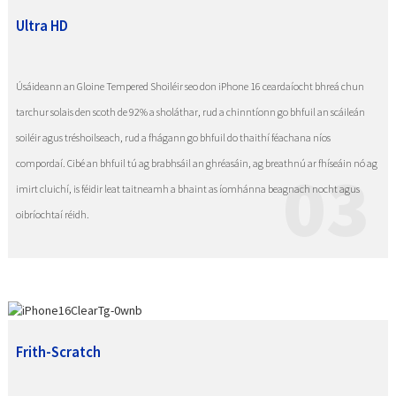
Ultra HD
Úsáideann an Gloine Tempered Shoiléir seo don iPhone 16 ceardaíocht bhreá chun
tarchur solais den scoth de 92% a sholáthar, rud a chinntíonn go bhfuil an scáileán
soiléir agus tréshoilseach, rud a fhágann go bhfuil do thaithí féachana níos
compordaí. Cibé an bhfuil tú ag brabhsáil an ghréasáin, ag breathnú ar fhíseáin nó ag
03
imirt cluichí, is féidir leat taitneamh a bhaint as íomhánna beagnach nocht agus
oibríochtaí réidh.
Frith-Scratch