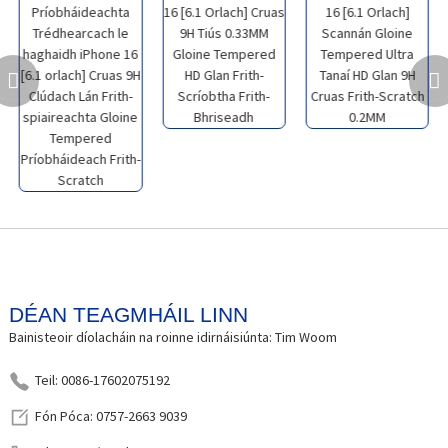
DÉAN TEAGMHÁIL LINN
Bainisteoir díolacháin na roinne idirnáisiúnta: Tim Woom
Teil: 0086-17602075192
Fón Póca: 0757-2663 9039