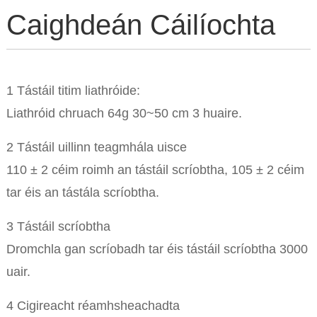
Caighdeán Cáilíochta
1 Tástáil titim liathróide:
Liathróid chruach 64g 30~50 cm 3 huaire.
2 Tástáil uillinn teagmhála uisce
110 ± 2 céim roimh an tástáil scríobtha, 105 ± 2 céim
tar éis an tástála scríobtha.
3 Tástáil scríobtha
Dromchla gan scríobadh tar éis tástáil scríobtha 3000
uair.
4 Cigireacht réamhsheachadta