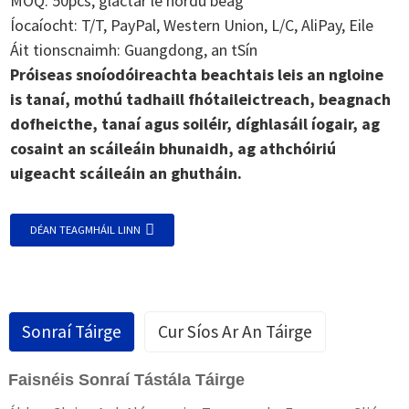
MOQ: 50pcs, glactar le hordú beag
Íocaíocht: T/T, PayPal, Western Union, L/C, AliPay, Eile
Áit tionscnaimh: Guangdong, an tSín
Próiseas snoíodóireachta beachtais leis an ngloine
is tanaí, mothú tadhaill fhótaileictreach, beagnach
dofheicthe, tanaí agus soiléir, díghlasáil íogair, ag
cosaint an scáileáin bhunaidh, ag athchóiriú
uigeacht scáileáin an ghutháin.
DÉAN TEAGMHÁIL LINN
Sonraí Táirge
Cur Síos Ar An Táirge
Faisnéis Sonraí Tástála Táirge