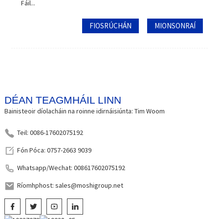
Fáil...
FIOSRÚCHÁN
MIONSONRAÍ
DÉAN TEAGMHÁIL LINN
Bainisteoir díolacháin na roinne idirnáisiúnta: Tim Woom
Teil: 0086-17602075192
Fón Póca: 0757-2663 9039
Whatsapp/Wechat: 008617602075192
Ríomhphost: sales@moshigroup.net