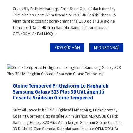
Cruas 9H, Frith-Mhéarloirg, Frith-Stain Ola, clúdach iomlán,
Frith-Sholas Gorm Ainm Branda: VEMOSUN Úsáid: iPhone 15
Ainm táirge: cosaint gorm-ghathanna 2.5D do shúile gloine
tempered Dath: HD Glan Sampla: Samplaí saor in aisce
OEM/ODM: Ar Fáil MOQ...
FIOSRÚCHÁN
MIONSONRAÍ
Gloine Tempered Frithghorm Le Haghaidh
Samsung Galaxy S23 Plus 3D UV Lánghliú
Cosanta Scáileáin Gloine Tempered
Suiteáil Éasca le hAilíniú, Díghlasáil Méarloirg, Frith-Scratch,
Cosaint Gorm-gha do na súile Ainm Branda: VEMOSUN Úsáid:
Samsung Galaxy S23 Plus Ainm táirge: Scannán Gloine Cuartha
3D Dath: HD Glan Sampla: Samplaí saor in aisce OEM/ODM: Ar