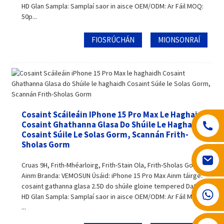
HD Glan Sampla: Samplaí saor in aisce OEM/ODM: Ar Fáil MOQ:
50p...
FIOSRÚCHÁN
MIONSONRAÍ
Cosaint Scáileáin IPhone 15 Pro Max Le Haghaidh
Cosaint Ghathanna Glasa Do Shúile Le Haghaidh
Cosaint Súile Le Solas Gorm, Scannán Frith-
Sholas Gorm
Cruas 9H, Frith-Mhéarloirg, Frith-Stain Ola, Frith-Sholas Gorm
Ainm Branda: VEMOSUN Úsáid: iPhone 15 Pro Max Ainm táirge:
cosaint gathanna glasa 2.5D do shúile gloine tempered Dath:
008617602075192
HD Glan Sampla: Samplaí saor in aisce OEM/ODM: Ar Fáil MOQ:
...