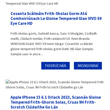
Cosanta Scáileáin Frith-Sholas Gorm Atá
Comhoiriúnach Le Gloine Tempered Glan VIVO S9
Eye Care HD
Frith-sholas gorm, Suiteáil éasca, Saor ó bholgáin, Codladh
maith, Clúdach iomlán, Frith-radaíocht UV. Ainm Branda:
VEMOSUN Úsáid: VIVO S9 Ainm táirge: Cosantóir scáileáin
gloine tempered frith-sholas gorm Dath: HD Glan Sampla:
Sampla saor in aisce...
FIOSRÚCHÁN
MIONSONRAÍ
Apple IPhone 15 6.1 Orlach 2023, Scannán Gloine
Tempered Frith-Ghorm Solas, Cruas 9H Frith-
Scratch Clúdaithe Go Lán