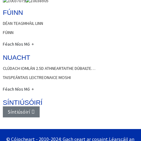
FÚINN
DÉAN TEAGMHÁIL LINN
FÚINN
Féach Níos Mó
NUACHT
CLÚDACH IOMLÁN 2.5D ATHNEARTAITHE DÚBAILTE…
TAISPEÁNTAIS LEICTREONAICE MOSHI
Féach Níos Mó
SÍNTIÚSÓIRÍ
Síntiúsóirí
© Cóipcheart - 2010-2024: Gach ceart ar cosaint.
Léarscáil an