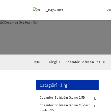
BAI
Baile
Táirgí
Cosantóir Scáileáin Bog
C
Catagóirí Táirgí
Cosantóir Scáileáin Gloine 2.5D
Cosantóir Scáileáin Gloine Clúdach
Iomlán 3D