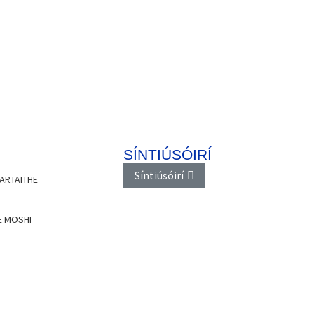
SÍNTIÚSÓIRÍ
Síntiúsóirí
ARTAITHE
E MOSHI