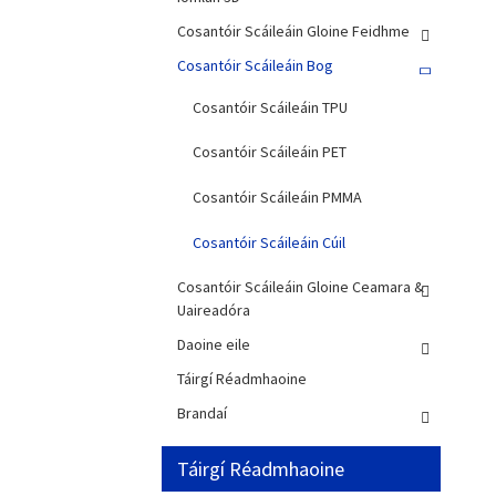
Cosantóir Scáileáin Gloine Feidhme
Cosantóir Scáileáin Bog
Cosantóir Scáileáin TPU
Cosantóir Scáileáin PET
Cosantóir Scáileáin PMMA
Cosantóir Scáileáin Cúil
Cosantóir Scáileáin Gloine Ceamara &
Uaireadóra
Daoine eile
Táirgí Réadmhaoine
Brandaí
Táirgí Réadmhaoine