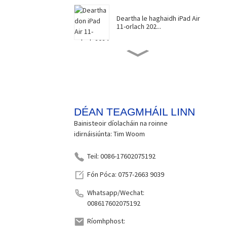
Deartha le haghaidh iPad Air
11-orlach 202...
Cosantóir Scáileáin le
haghaidh iPad Pro 13-...
Cosantóir Scáileáin le
haghaidh iPad Pro 11-...
DÉAN TEAGMHÁIL LINN
Bainisteoir díolacháin na roinne
idirnáisiúnta: Tim Woom
Cosantóir Scáileáin Cosúil le
Páipéar Do i...
Teil: 0086-17602075192
Fón Póca: 0757-2663 9039
Cosantóir Scáileáin Cosúil le
Whatsapp/Wechat:
Páipéar Do i...
008617602075192
Ríomhphost: